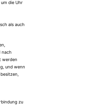
d um die Uhr
sch als auch
en,
d nach
t werden
ng, und wenn
 besitzen,
n
erbindung zu