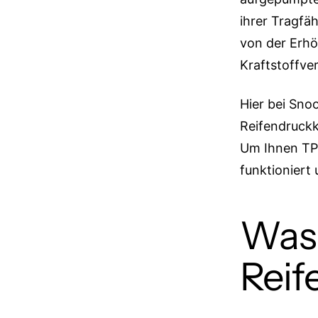
ihrer Tragfä
von der Erhö
Kraftstoffve
Hier bei Sno
Reifendruckk
Um Ihnen TPM
funktioniert 
Was 
Reif