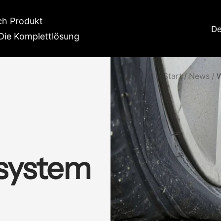
h Produkt
La
De
Die Komplettlösung
Start
News
W
lsystem