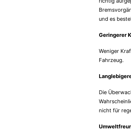
richtig aufg
Bremsvorgäng
und es beste
Geringerer K
Weniger Kraf
Fahrzeug.
Langlebiger
Die Überwach
Wahrscheinl
nicht für re
Umweltfreun