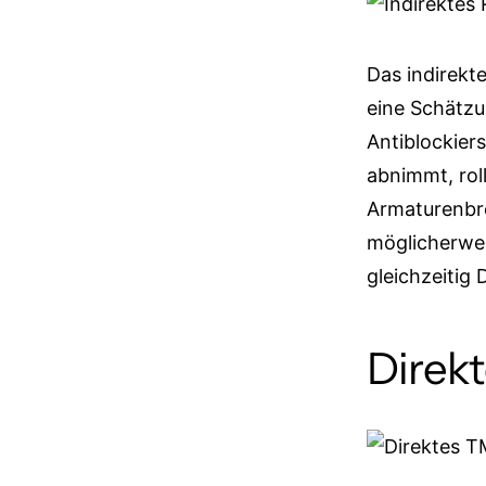
Das indirekt
eine Schätzu
Antiblockie
abnimmt, rol
Armaturenbre
möglicherwei
gleichzeitig
Direk