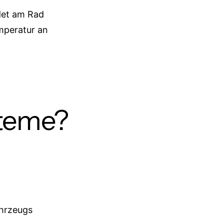
det am Rad
mperatur an
steme?
ahrzeugs