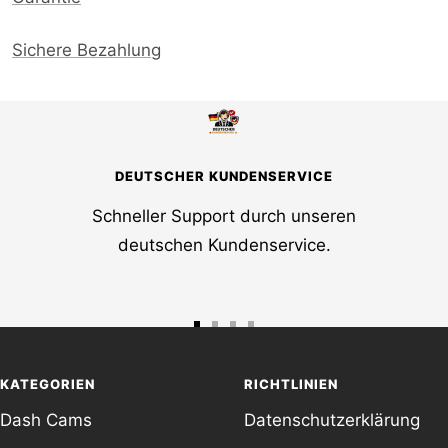
Sichere Bezahlung
DEUTSCHER KUNDENSERVICE
Schneller Support durch unseren
deutschen Kundenservice.
Zur
Zur
Zur
Zur
Slide
Slide
Slide
Slide
KATEGORIEN
RICHTLINIEN
1
2
3
4
Dash Cams
Datenschutzerklärung
gehen
gehen
gehen
gehen