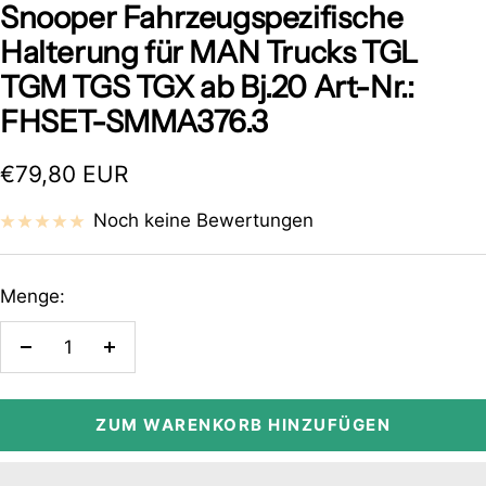
1
2
Snooper Fahrzeugspezifische
gehen
gehen
Halterung für MAN Trucks TGL
TGM TGS TGX ab Bj.20 Art-Nr.:
FHSET-SMMA376.3
Angebotspreis
€79,80 EUR
Noch keine Bewertungen
Menge:
Menge
Menge
verringern
erhöhen
ZUM WARENKORB HINZUFÜGEN