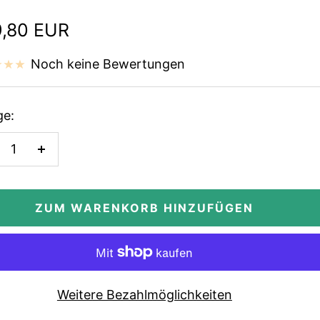
ebotspreis
,80 EUR
Noch keine Bewertungen
e:
enge
Menge
rringern
erhöhen
ZUM WARENKORB HINZUFÜGEN
Weitere Bezahlmöglichkeiten