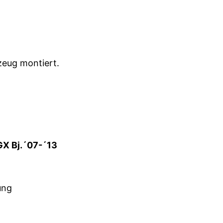
zeug montiert.
X Bj.´07-´13
ung