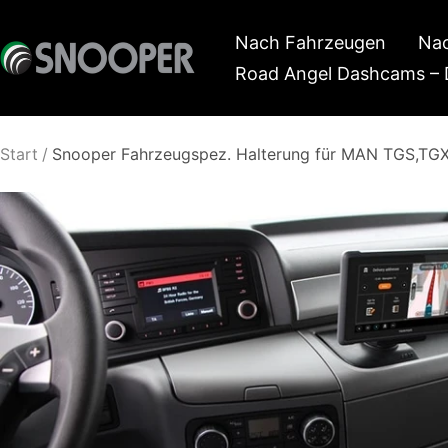
Direkt
Nach Fahrzeugen
Nac
zum
Snooper
Road Angel Dashcams – 
Inhalt
Deutschland
Start
Snooper Fahrzeugspez. Halterung für MAN TGS,TGX