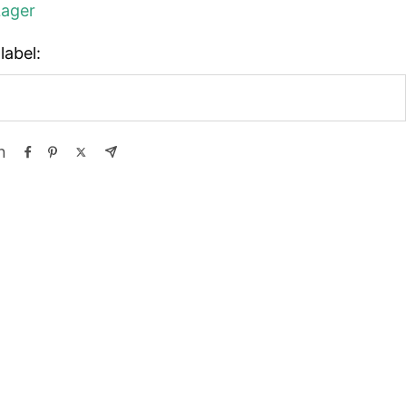
Lager
label:
n