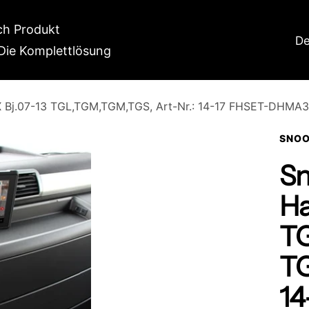
h Produkt
La
De
Die Komplettlösung
 Bj.07-13 TGL,TGM,TGM,TGS, Art-Nr.: 14-17 FHSET-DHMA3
SNOO
Sn
Ha
TG
TG
14