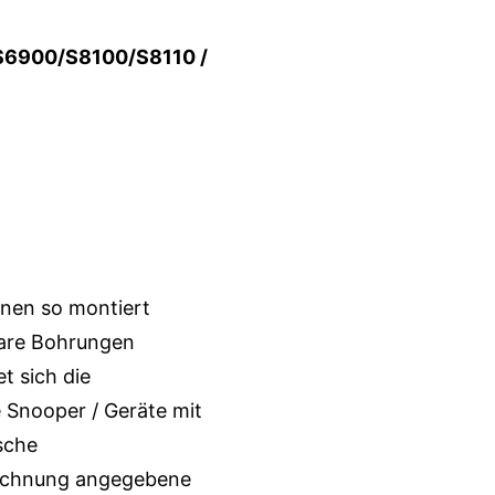
6900/S8100/S8110 /
nnen so montiert
bare Bohrungen
t sich die
le Snooper / Geräte mit
sche
eichnung angegebene