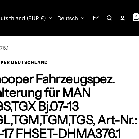
0
nd/Region
Sprache
utschland (EUR €)
Deutsch
Newsletter
76.1
PER DEUTSCHLAND
ooper Fahrzeugspez.
lterung für MAN
S,TGX Bj.07-13
L,TGM,TGM,TGS, Art-Nr.:
-17 FHSET-DHMA376.1