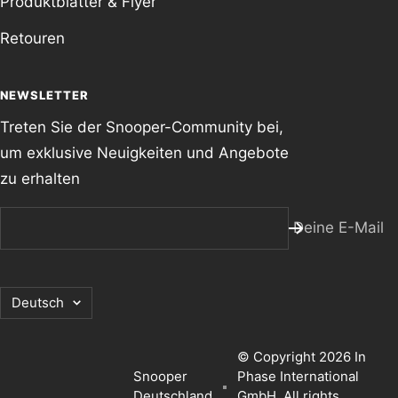
Produktblätter & Flyer
Retouren
NEWSLETTER
Treten Sie der Snooper-Community bei,
um exklusive Neuigkeiten und Angebote
zu erhalten
Deine E-Mail
Sprache
Deutsch
© Copyright 2026 In
Snooper
Phase International
Deutschland
GmbH. All rights