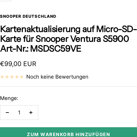
SNOOPER DEUTSCHLAND
Kartenaktualisierung auf Micro-SD-
Karte für Snooper Ventura S5900
Art-Nr.: MSDSC59VE
Angebotspreis
€99,00 EUR
Noch keine Bewertungen
Menge:
Menge
Menge
verringern
erhöhen
ZUM WARENKORB HINZUFÜGEN