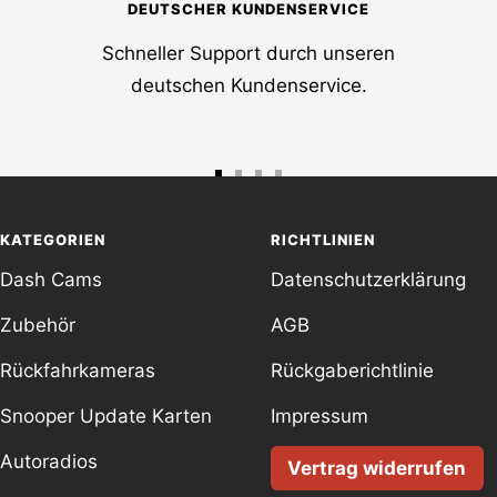
DEUTSCHER KUNDENSERVICE
Schneller Support durch unseren
deutschen Kundenservice.
Zur
Zur
Zur
Zur
Slide
Slide
Slide
Slide
KATEGORIEN
RICHTLINIEN
1
2
3
4
Dash Cams
Datenschutzerklärung
gehen
gehen
gehen
gehen
Zubehör
AGB
Rückfahrkameras
Rückgaberichtlinie
Snooper Update Karten
Impressum
Autoradios
Vertrag widerrufen