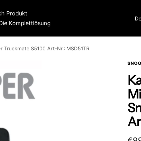
h Produkt
La
De
Die Komplettlösung
per Truckmate S5100 Art-Nr.: MSD51TR
SNOO
Ka
Mi
Sn
Ar
Ang
€99