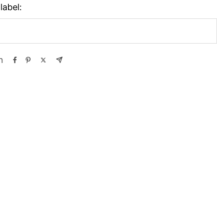
label:
n