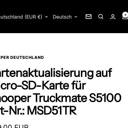
0
nd/Region
Sprache
utschland (EUR €)
Deutsch
Newsletter
PER DEUTSCHLAND
rtenaktualisierung auf
cro-SD-Karte für
ooper Truckmate S5100
t-Nr.: MSD51TR
ebotspreis
,00 EUR