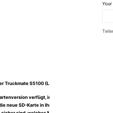
Your 
Teile
per Truckmate S5100 (LKW Version)
 Kartenversion verfügt, indem Sie eine
die neue SD-Karte in Ihr Gerät ein und
t sicher sind, welches Modell Sie