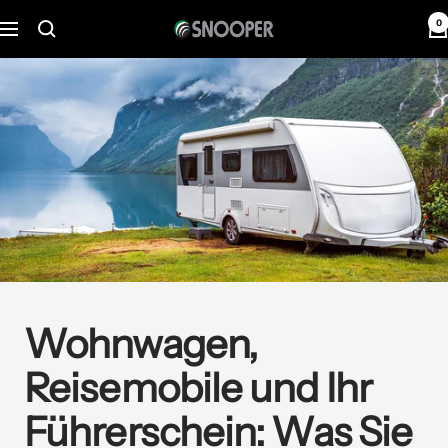
Direkt
0
Snooper
Navigation
zum
Deutschland
Inhalt
Wohnwagen,
Reisemobile und Ihr
Führerschein: Was Sie