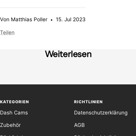
Von Matthias Poller
15. Jul 2023
Teilen
Weiterlesen
Was tun, wenn Sie auf eine Brücke
Was ha
stoßen?
Autob
KATEGORIEN
RICHTLINIEN
Dash Cams
Datenschutzerklärung
Zubehör
AGB